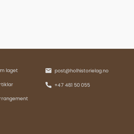
m laget
post@holhistorielag.no
rtiklar
+47 481 50 055
rrangement